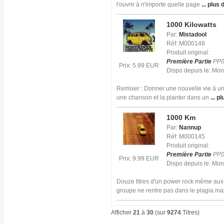
l'ouvrir à n'importe quelle page
... plus 
1000 Kilowatts
Par:
Mistadool
Réf: M000148
Produit original:
Première Partie
PP0
Prix: 5.99 EUR
Dispo depuis le: Mo
Remixer : Donner une nouvelle vie à un t
une chanson et la planter dans un
... pl
1000 Km
Par:
Nannup
Réf: M000145
Produit original:
Première Partie
PP0
Prix: 9.99 EUR
Dispo depuis le: Mo
Douze titres d'un power rock même aux
groupe ne rentre pas dans le plagia ma
Afficher
21
à
30
(sur
9274
Titres)