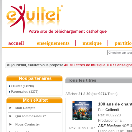
accueil
enseignements
musique
partiti
Aujourd'hui, eXultet vous propose
40 362 titres de musique
,
6 677 enseign
Nos partenaires
Tous les titres
eXultet (14990)
Partenaires (1377)
Afficher
21
à
30
(sur
9274
Titres)
Mon eXultet
100 ans de chant
Mon Compte
Par:
Collectif
Réf: M002228
Qui sommes-nous?
Produit original:
Nous Contacter
ADF-Musique
ADF-3
Prix: 10.99 EUR
Dispo depuis le: Th