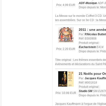
ADF-Musique
ADF-3
Prix: 4.99 EUR
Dispo depuis le: Mo
La Messe sur le monde Coffret 3 CD. Un
les assemblées. Sur ce 3e CD : la Mes
2011 : une année
Par:
P.Nicolas Buttet
Réf: E000908
Produit original:
Eucharistein
E414
Prix: 2.20 EUR
Dispo depuis le: Fri
Titre original : Les thèmes essentiels d
événements et déclarations du Saint P
21 Noëls pour O
Par:
Jacques Kauff
Réf: M001818
Produit original:
Studio SM
SM-D267
Prix: 10.99 EUR
Dispo depuis le: Frid
Jacques Kauffmann à l'orgue de l'églis