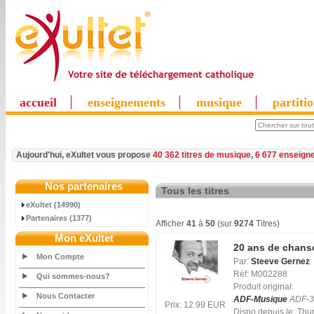
accueil
enseignements
musique
partiti
Aujourd'hui, eXultet vous propose
40 362 titres de musique
,
6 677 enseign
Nos partenaires
Tous les titres
eXultet (14990)
Partenaires (1377)
Afficher
41
à
50
(sur
9274
Titres)
Mon eXultet
20 ans de chans
Mon Compte
Par:
Steeve Gernez
Réf: M002288
Qui sommes-nous?
Produit original:
Nous Contacter
ADF-Musique
ADF-3
Prix: 12.99 EUR
Dispo depuis le: Th