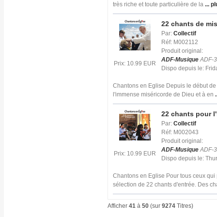
très riche et toute particulière de la
... p
22 chants de mis
Par:
Collectif
Réf: M002112
Produit original:
ADF-Musique
ADF-3
Prix: 10.99 EUR
Dispo depuis le: Fri
Chantons en Eglise Depuis le début de s
l'immense miséricorde de Dieu et à en
.
22 chants pour l
Par:
Collectif
Réf: M002043
Produit original:
ADF-Musique
ADF-3
Prix: 10.99 EUR
Dispo depuis le: Th
Chantons en Eglise Pour tous ceux qui p
sélection de 22 chants d'entrée. Des ch
Afficher
41
à
50
(sur
9274
Titres)