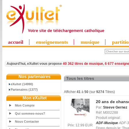
accueil
enseignements
musique
partiti
Aujourd'hui, eXultet vous propose
40 362 titres de musique
,
6 677 enseign
Nos partenaires
Tous les titres
eXultet (14990)
Partenaires (1377)
Afficher
41
à
50
(sur
9274
Titres)
Mon eXultet
20 ans de chans
Mon Compte
Par:
Steeve Gernez
Réf: M002288
Qui sommes-nous?
Produit original:
Nous Contacter
ADF-Musique
ADF-3
Prix: 12.99 EUR
Dispo depuis le: Th