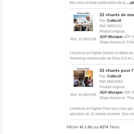
très riche et toute particulière de la
... p
22 chants de mis
Par:
Collectif
Réf: M002112
Produit original:
ADF-Musique
ADF-3
Prix: 10.99 EUR
Dispo depuis le: Fri
Chantons en Eglise Depuis le début de s
l'immense miséricorde de Dieu et à en
.
22 chants pour l
Par:
Collectif
Réf: M002043
Produit original:
ADF-Musique
ADF-3
Prix: 10.99 EUR
Dispo depuis le: Th
Chantons en Eglise Pour tous ceux qui p
sélection de 22 chants d'entrée. Des ch
Afficher
41
à
50
(sur
9274
Titres)