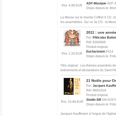
ADF-Musique
ADF-3
Prix: 4.99 EUR
Dispo depuis le: Mo
La Messe sur le monde Coffret 3 CD. Un
les assemblées. Sur ce 3e CD : la Mes
2011 : une année
Par:
P.Nicolas Buttet
Réf: E000908
Produit original:
Eucharistein
E414
Prix: 2.20 EUR
Dispo depuis le: Fri
Titre original : Les thèmes essentiels d
événements et déclarations du Saint P
21 Noëls pour O
Par:
Jacques Kauff
Réf: M001818
Produit original:
Studio SM
SM-D267
Prix: 10.99 EUR
Dispo depuis le: Frid
Jacques Kauffmann à l'orgue de l'églis