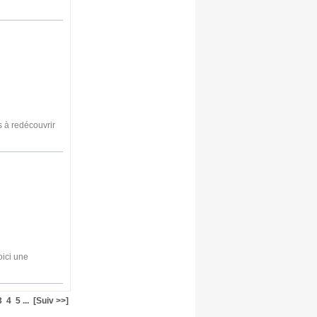
s à redécouvrir
oici une
3
4
5
...
[Suiv >>]