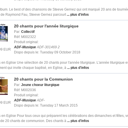
lbum. Le best of des chansons de Steeve Gernez qui ont marqué 20 ans de tournée
te de Raymond Fau, Steeve Gernez parcourt
... plus d'infos
20 chants pour l'année liturgique
Par:
Collectif
Réf: M002322
Produit original:
ADF-Musique
ADF-301469 2
.99 EUR
Dispo depuis le: Tuesday 09 October 2018
en Eglise Une sélection de 20 chants pour l'année liturgique. L'année liturgique e
nt qui invite chaque baptisé, en Eglise, à
... plus d'infos
20 chants pour la Communion
Par:
Jeune choeur liturgique
Réf: M002036
Produit original:
ADF-Musique
ADF-
.99 EUR
Dispo depuis le: Tuesday 17 March 2015
en Eglise Pour tous ceux qui préparent les célébrations des dimanches et fêtes, v
n de 20 chants de communion. Des chants à
... plus d'infos