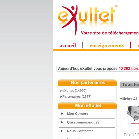
accueil
enseignements
Aujourd'hui, eXultet vous propose
40 362 titr
Nos partenaires
Tous les
eXultet (14990)
Partenaires (1377)
Afficher
41
Mon eXultet
Mon Compte
Qui sommes-nous?
Nous Contacter
Prix: 12