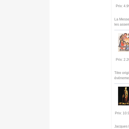
Prix: 4.
La Messe 
les asse
Prix: 2.
Titre ori
événemen
Prix: 10
Jacques K