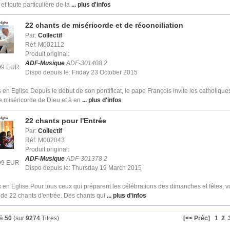
 et toute particulière de la
... plus d'infos
22 chants de miséricorde et de réconciliation
Par:
Collectif
Réf: M002112
Produit original:
ADF-Musique
ADF-301408 2
.99 EUR
Dispo depuis le: Friday 23 October 2015
en Eglise Depuis le début de son pontificat, le pape François invite les catholique
 miséricorde de Dieu et à en
... plus d'infos
22 chants pour l'Entrée
Par:
Collectif
Réf: M002043
Produit original:
ADF-Musique
ADF-301378 2
.99 EUR
Dispo depuis le: Thursday 19 March 2015
en Eglise Pour tous ceux qui préparent les célébrations des dimanches et fêtes, v
 de 22 chants d'entrée. Des chants qui
... plus d'infos
à
50
(sur
9274
Titres)
[<< Préc]
1
2