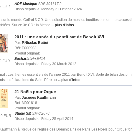
ADF-Musique
ADF-301617 2
99 EUR
Dispo depuis le: Monday 21 October 2024
sur le monde Coffret 3 CD. Une sélection de messes inédites ou connues accessib
mblées. Sur ce 3e CD : la Messe
... plus d'infos
2011 : une année du pontificat de Benoît XVI
Par:
P.Nicolas Buttet
Réf: E000908
Produit original:
Eucharistein
E414
20 EUR
Dispo depuis le: Friday 30 March 2012
ginal : Les thèmes essentiels de l'année 2011 par Benoît XVI. Sorte de bilan des pri
ts et déclarations du Saint Père au
... plus d'infos
21 Noëls pour Orgue
Par:
Jacques Kauffmann
Réf: M001818
Produit original:
Studio SM
SM-D2676
.99 EUR
Dispo depuis le: Friday 25 April 2014
auffmann à l'orgue de l'église des Dominicains de Paris Les Noëls pour Orgue for