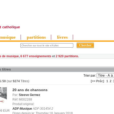
musique
partitions
livres
es de musique
,
6 677 enseignements
et
2 920 partitions
 titres
Trier par:
à
50
(sur
9274
Titres)
[<< Préc]
1
2
20 ans de chansons
Par:
Steeve Gernez
Réf: M002288
Produit original:
ADF-Musique
ADF-301454 2
.99 EUR
Dispo depuis le: Thursday 18 January 2018