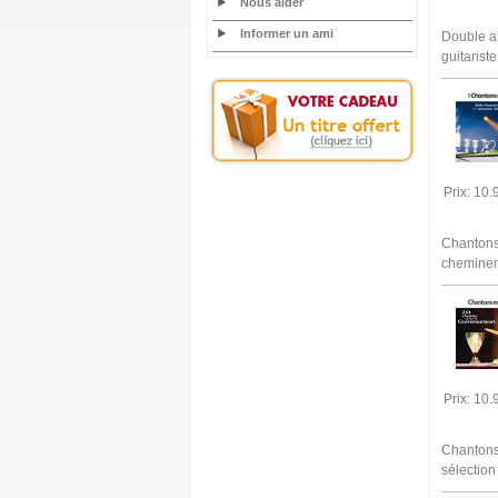
Nous aider
Informer un ami
Double a
guitaris
Prix: 10
Chantons 
chemineme
Prix: 10
Chantons 
sélectio