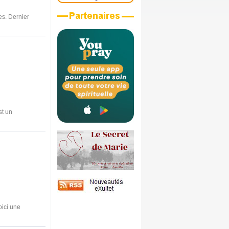
s. Dernier
st un
oici une