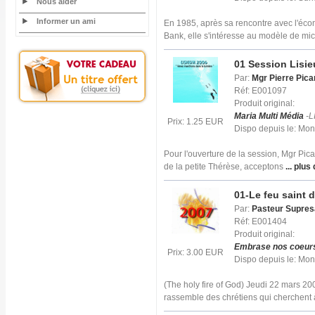
Nous aider
Informer un ami
En 1985, après sa rencontre avec l'é
Bank, elle s'intéresse au modèle de mic
01 Session Lisie
Par:
Mgr Pierre Pica
Réf: E001097
Produit original:
Maria Multi Média
-L
Prix: 1.25 EUR
Dispo depuis le: Mo
Pour l'ouverture de la session, Mgr Pican
de la petite Thérèse, acceptons
... plus 
01-Le feu saint 
Par:
Pasteur Supresa
Réf: E001404
Produit original:
Embrase nos coeur
Prix: 3.00 EUR
Dispo depuis le: Mo
(The holy fire of God) Jeudi 22 mars 
rassemble des chrétiens qui cherchent 