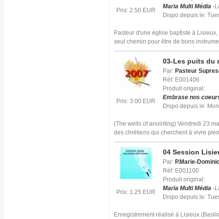
Maria Multi Média
-L
Prix: 2.50 EUR
Dispo depuis le: Tu
Pasteur d'une église baptiste à Lisieux
seul chemin pour être de bons instrume
03-Les puits du r
Par:
Pasteur Supresa
Réf: E001406
Produit original:
Embrase nos coeur
Prix: 3.00 EUR
Dispo depuis le: Mo
(The wells of anointing) Vendredi 23 m
des chrétiens qui cherchent à vivre ple
04 Session Lisie
Par:
P.Marie-Domini
Réf: E001100
Produit original:
Maria Multi Média
-L
Prix: 1.25 EUR
Dispo depuis le: Tu
Enregistrement réalisé à Lisieux (Basil