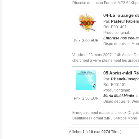
Diocèse de Luçon Format :MP3 64Kbp
04-La louange da
Par:
Pasteur Fabien
Réf: E001407
Produit original:
Embrase nos coeur
Prix: 3.00 EUR
Dispo depuis le: Mo
Vendredi 23 mars 2007 - 14h Atelier D
cherchent à vivre pleinement les grâce
05 Après-midi Ré
Par:
P.Benoît-Josep
Réf: E001101
Produit original:
Maria Multi Média
-L
Prix: 2.50 EUR
Dispo depuis le: We
Enregistrement réalisé à Lisieux (Crypt
Béatitudes Format :MP3 64Kbps Mono T
Afficher
1
à
10
(sur
9274
Titres)