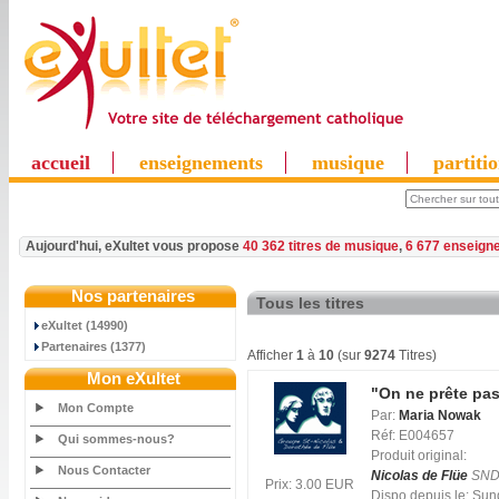
accueil
enseignements
musique
partiti
Aujourd'hui, eXultet vous propose
40 362 titres de musique
,
6 677 enseign
Nos partenaires
Tous les titres
eXultet (14990)
Partenaires (1377)
Afficher
1
à
10
(sur
9274
Titres)
Mon eXultet
"On ne prête pas 
Mon Compte
Par:
Maria Nowak
Réf: E004657
Qui sommes-nous?
Produit original:
Nous Contacter
Nicolas de Flüe
SND
Prix: 3.00 EUR
Dispo depuis le: Su