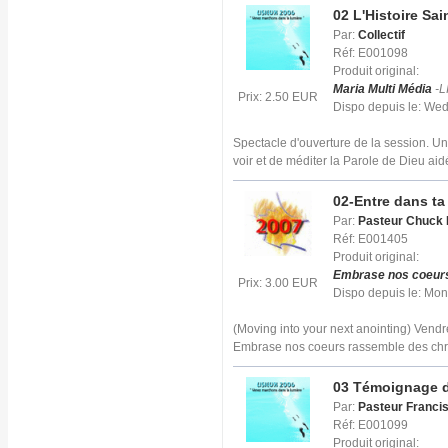
02 L'Histoire Sa
Par:
Collectif
Réf: E001098
Produit original:
Maria Multi Média
-L
Prix: 2.50 EUR
Dispo depuis le: We
Spectacle d'ouverture de la session. Un
voir et de méditer la Parole de Dieu aid
02-Entre dans ta
Par:
Pasteur Chuck 
Réf: E001405
Produit original:
Embrase nos coeur
Prix: 3.00 EUR
Dispo depuis le: Mo
(Moving into your next anointing) Vend
Embrase nos coeurs rassemble des chr
03 Témoignage d
Par:
Pasteur Franci
Réf: E001099
Produit original: