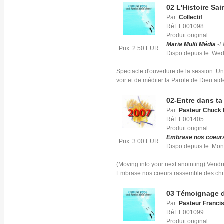
02 L'Histoire Sa
Par:
Collectif
Réf: E001098
Produit original:
Maria Multi Média
-L
Prix: 2.50 EUR
Dispo depuis le: We
Spectacle d'ouverture de la session. Un
voir et de méditer la Parole de Dieu aid
02-Entre dans ta
Par:
Pasteur Chuck 
Réf: E001405
Produit original:
Embrase nos coeur
Prix: 3.00 EUR
Dispo depuis le: Mo
(Moving into your next anointing) Vend
Embrase nos coeurs rassemble des chr
03 Témoignage d
Par:
Pasteur Franci
Réf: E001099
Produit original: