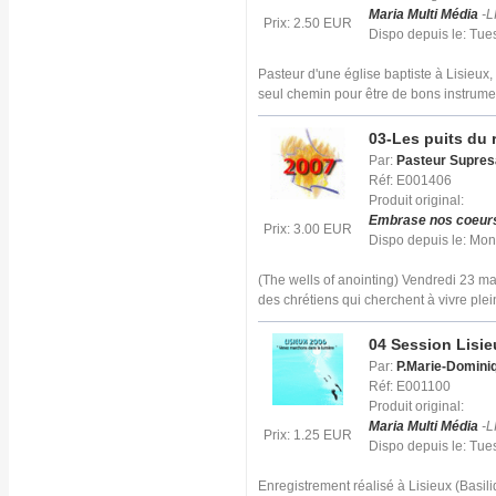
Maria Multi Média
-L
Prix: 2.50 EUR
Dispo depuis le: Tu
Pasteur d'une église baptiste à Lisieux
seul chemin pour être de bons instrume
03-Les puits du r
Par:
Pasteur Supresa
Réf: E001406
Produit original:
Embrase nos coeur
Prix: 3.00 EUR
Dispo depuis le: Mo
(The wells of anointing) Vendredi 23 m
des chrétiens qui cherchent à vivre ple
04 Session Lisie
Par:
P.Marie-Domini
Réf: E001100
Produit original:
Maria Multi Média
-L
Prix: 1.25 EUR
Dispo depuis le: Tu
Enregistrement réalisé à Lisieux (Basil