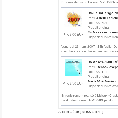
Diocèse de Luçon Format :MP3 64Kbp
04-La louange da
Par:
Pasteur Fabien
Réf: E001407
Produit original:
Embrase nos coeur
Prix: 3.00 EUR
Dispo depuis le: Mo
Vendredi 23 mars 2007 - 14h Atelier D
cherchent à vivre pleinement les grâce
05 Après-midi Ré
Par:
P.Benoît-Josep
Réf: E001101
Produit original:
Maria Multi Média
-L
Prix: 2.50 EUR
Dispo depuis le: We
Enregistrement réalisé à Lisieux (Crypt
Béatitudes Format :MP3 64Kbps Mono T
Afficher
1
à
10
(sur
9274
Titres)