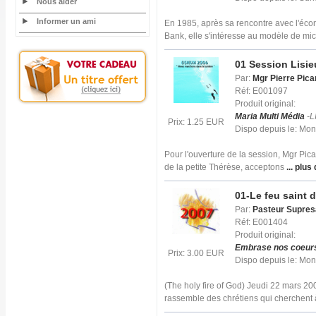
Nous aider
Informer un ami
En 1985, après sa rencontre avec l'é
Bank, elle s'intéresse au modèle de mic
01 Session Lisie
Par:
Mgr Pierre Pica
Réf: E001097
Produit original:
Maria Multi Média
-L
Prix: 1.25 EUR
Dispo depuis le: Mo
Pour l'ouverture de la session, Mgr Pican
de la petite Thérèse, acceptons
... plus 
01-Le feu saint 
Par:
Pasteur Supresa
Réf: E001404
Produit original:
Embrase nos coeur
Prix: 3.00 EUR
Dispo depuis le: Mo
(The holy fire of God) Jeudi 22 mars 
rassemble des chrétiens qui cherchent 