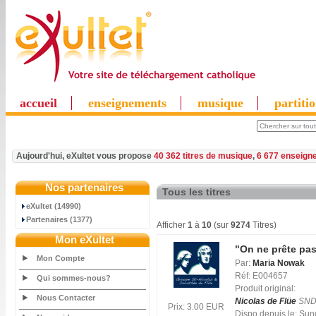
accueil
enseignements
musique
partiti
Aujourd'hui, eXultet vous propose
40 362 titres de musique
,
6 677 enseign
Nos partenaires
Tous les titres
eXultet (14990)
Partenaires (1377)
Afficher
1
à
10
(sur
9274
Titres)
Mon eXultet
"On ne prête pas 
Mon Compte
Par:
Maria Nowak
Réf: E004657
Qui sommes-nous?
Produit original:
Nous Contacter
Nicolas de Flüe
SND
Prix: 3.00 EUR
Dispo depuis le: Su