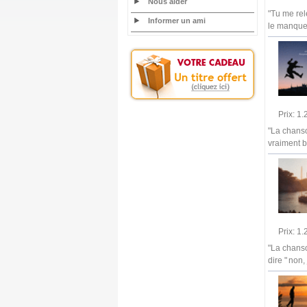
Nous aider
"Tu me rel
Informer un ami
le manque 
Prix: 1
"La chanso
vraiment b
Prix: 1
"La chanso
dire " non