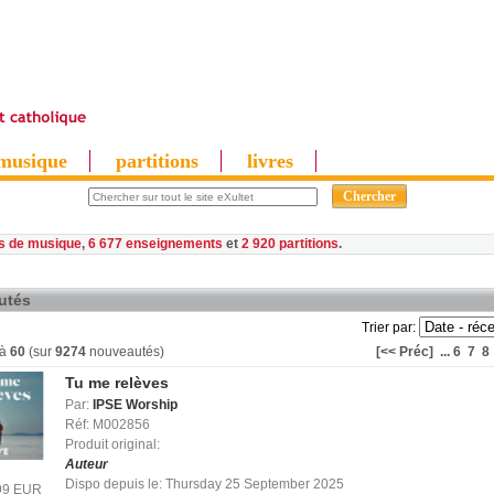
musique
partitions
livres
es de musique
,
6 677 enseignements
et
2 920 partitions
utés
Trier par:
à
60
(sur
9274
nouveautés)
[<< Préc]
...
6
7
8
Tu me relèves
Par:
IPSE Worship
Réf: M002856
Produit original:
Auteur
Dispo depuis le: Thursday 25 September 2025
.99 EUR