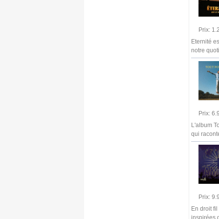
Prix: 1
Eternité e
notre quot
Prix: 6
L'album To
qui racont
Prix: 9
En droit fi
inspirées d