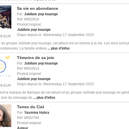
Sa vie en abondance
Par:
Jubilate pop louange
Réf: M002816
Produit original:
Jubilate pop louange
Dispo depuis le: Wednesday 17 September 2025
.99 EUR
 du groupe Jubilate pop louange, cet album est un hymne à la vie. Les sons sont pl
nombreuses. La famille entière
... plus d'infos
Témoins de sa joie
Par:
Jubilate pop louange
Réf: M002814
Produit original:
Jubilate pop louange
Dispo depuis le: Wednesday 17 September 2025
.99 EUR
C'est la marque de fabrique de cet album et du groupe Jubilate pop louange en génér
. Joie du message de
... plus d'infos
Terres du Ciel
Par:
Yasmina Habra
Réf: M002784
Produit original:
Auteur