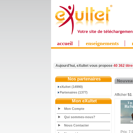
accueil
enseignements
Aujourd'hui, eXultet vous propose
40 362 titr
Nos partenaires
Nouvea
eXultet (14990)
Partenaires (1377)
Afficher
51
Mon eXultet
Mon Compte
Qui sommes-nous?
Nous Contacter
Prix: 7