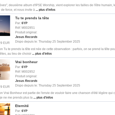
èves", deuxième album d'IPSE Worship, vient explorer les failles de l'être humain, le
de force, et nous invite à
... plus d'infos
Tu te prends la tête
Par:
6YP
Réf: M002851
Produit original:
Jesus Records
Dispo depuis le: Thursday 25 September 2025
.29 EUR
n Tu te prends la tête est née de cette observation : parfois, on se prend la tête p
êtes, au lieu de choisir
... plus d'infos
Vrai bonheur
Par:
6YP
Réf: M002852
Produit original:
Jesus Records
Dispo depuis le: Thursday 25 September 2025
.29 EUR
n Vrai Bonheur est partie de l'envie de vouloir faire une chanson d'été légère qu
, je ne me prends plus la
... plus d'infos
Eternité
Par:
6YP