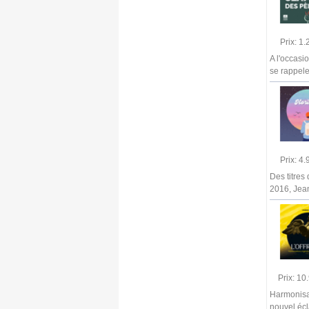
Prix: 1
A l'occasi
se rappele
Prix: 4
Des titres
2016, Jea
Prix: 1
Harmonisat
nouvel écl