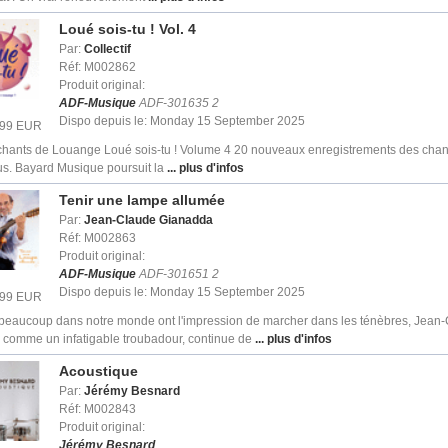
Loué sois-tu ! Vol. 4
Par:
Collectif
Réf: M002862
Produit original:
ADF-Musique
ADF-301635 2
Dispo depuis le: Monday 15 September 2025
2.99 EUR
chants de Louange Loué sois-tu ! Volume 4 20 nouveaux enregistrements des chan
s. Bayard Musique poursuit la
... plus d'infos
Tenir une lampe allumée
Par:
Jean-Claude Gianadda
Réf: M002863
Produit original:
ADF-Musique
ADF-301651 2
Dispo depuis le: Monday 15 September 2025
2.99 EUR
 beaucoup dans notre monde ont l'impression de marcher dans les ténèbres, Jean
 comme un infatigable troubadour, continue de
... plus d'infos
Acoustique
Par:
Jérémy Besnard
Réf: M002843
Produit original:
Jérémy Besnard