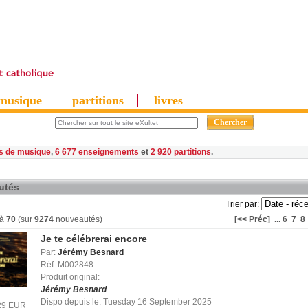
musique
partitions
livres
es de musique
,
6 677 enseignements
et
2 920 partitions
utés
Trier par:
à
70
(sur
9274
nouveautés)
[<< Préc]
...
6
7
8
Je te célébrerai encore
Par:
Jérémy Besnard
Réf: M002848
Produit original:
Jérémy Besnard
Dispo depuis le: Tuesday 16 September 2025
.29 EUR