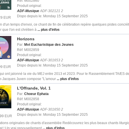
Réf: M002860
Produit original:
ADF-Musique
ADF-302121 2
Dispo depuis le: Monday 15 September 2025
.29 EUR
on d'un temps d'envoi, ce chant de fin de célébration repère quelques pistes concrè
r que l'on est chrétien à
... plus d'infos
Horizons
Par:
Mvt Eucharistique des Jeunes
Réf: M002859
Produit original:
ADF-Musique
ADF-301653 2
Dispo depuis le: Monday 15 September 2025
.99 EUR
 qui ont jalonné la vie du MEJ entre 2013 et 2023. Pour le Rassemblement TA/ES d
n-Jacques Juven compose "L'amour
... plus d'infos
L'Offrande, Vol. 1
Par:
Choeur Ephata
Réf: M002858
Produit original:
ADF-Musique
ADF-301650 2
Dispo depuis le: Monday 15 September 2025
0.99 EUR
ions originales de chants d'assemblée Redécouvrez les plus beaux chants liturg
at ! Un vrai renouvellement
... plus d'infos