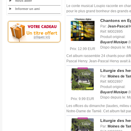
Nous aider
Le conte musical Loupio raconte en chans
Informer un ami
pour le plus grand bonheur des grands e
Chantons en Egl
Par:
Jean-Pascal 
Réf: M002895
Produit original:
Bayard Musique
B
Dispo depuis le: 
Prix: 12.99 EUR
Cet album rassemble 24 chants pour diff
Pascal Hervy. Jean-Pascal Hervy avait à
Liturgie des h
Par:
Moines de Ta
Réf: M002897
Produit original:
Bayard Musique
B
Dispo depuis le: 
Prix: 9.99 EUR
Les offices du dimanche (laudes, milieu 
Notre-Dame de Tamié. Cet album fait par
Liturgie des h
Par:
Moines de Ta