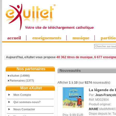
accueil
enseignements
musique
partiti
Aujourd'hui, eXultet vous propose
40 362 titres de musique
,
6 677 enseign
Nos partenaires
Nouveautés
eXultet (14990)
Partenaires (1377)
Afficher
1
à
10
(sur
9274
nouveautés)
Mon eXultet
La légende de 
Mon Compte
Par:
Jean-François
Réf: M002904
Qui sommes-nous?
Produit original:
MAME
MaMMM40
Nous Contacter
Dispo depuis le: 
Prix: 9.99 EUR