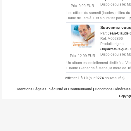
Dispo depuis le: 
Prix: 9.99 EUR
Les offices du samedi (laudes, milieu du
Dame de Tamié. Cet album fait partie
... 
Souvenez-vous 
Par:
Jean-Claude 
Réf: M002896
Produit original:
Bayard Musique
B
Dispo depuis le: 
Prix: 12.99 EUR
Un album essentiellement dédié à la Vie
Claude Gianadda à Marie, la mère de Jé
Afficher
1
à
10
(sur
9274
nouveautés)
|
Mentions Légales
|
Sécurité et Confidentialité
|
Conditions Générales
Copyrig