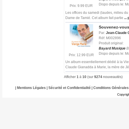
Dispo depuis le: 
Prix: 9.99 EUR
Les offices du samedi (laudes, milieu du
Dame de Tamié. Cet album fait partie
... 
Souvenez-vous 
Par:
Jean-Claude 
Réf: M002896
Produit original:
Bayard Musique
B
Dispo depuis le: 
Prix: 12.99 EUR
Un album essentiellement dédié à la Vie
Claude Gianadda à Marie, la mère de Jé
Afficher
1
à
10
(sur
9274
nouveautés)
|
Mentions Légales
|
Sécurité et Confidentialité
|
Conditions Générales
Copyrig