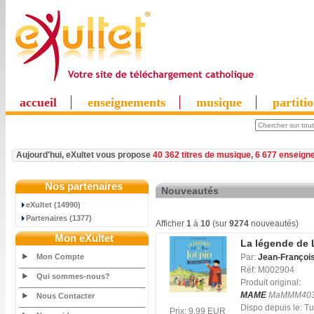
accueil
enseignements
musique
partiti
Aujourd'hui, eXultet vous propose
40 362 titres de musique
,
6 677 enseign
Nos partenaires
Nouveautés
eXultet (14990)
Partenaires (1377)
Afficher
1
à
10
(sur
9274
nouveautés)
Mon eXultet
La légende de 
Mon Compte
Par:
Jean-François
Réf: M002904
Qui sommes-nous?
Produit original:
MAME
MaMMM40
Nous Contacter
Dispo depuis le: 
Prix: 9.99 EUR