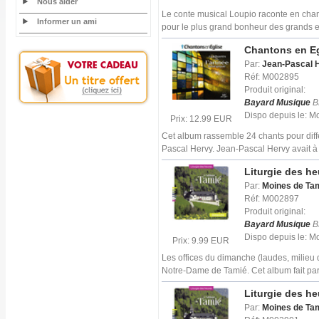
Nous aider
Le conte musical Loupio raconte en chans
Informer un ami
pour le plus grand bonheur des grands e
Chantons en Egl
Par:
Jean-Pascal 
Réf: M002895
Produit original:
Bayard Musique
B
Dispo depuis le: 
Prix: 12.99 EUR
Cet album rassemble 24 chants pour diff
Pascal Hervy. Jean-Pascal Hervy avait à
Liturgie des h
Par:
Moines de Ta
Réf: M002897
Produit original:
Bayard Musique
B
Dispo depuis le: 
Prix: 9.99 EUR
Les offices du dimanche (laudes, milieu 
Notre-Dame de Tamié. Cet album fait par
Liturgie des h
Par:
Moines de Ta