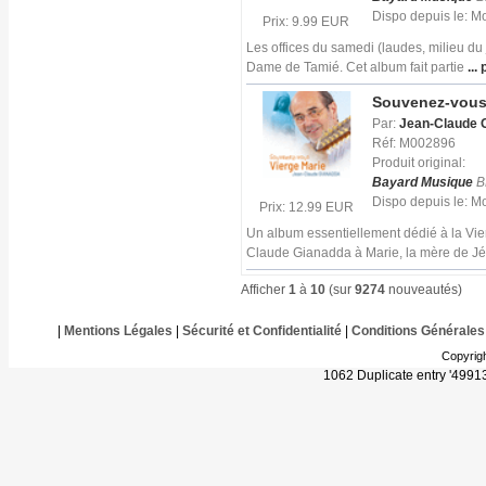
Dispo depuis le: 
Prix: 9.99 EUR
Les offices du samedi (laudes, milieu du
Dame de Tamié. Cet album fait partie
... 
Souvenez-vous 
Par:
Jean-Claude 
Réf: M002896
Produit original:
Bayard Musique
B
Dispo depuis le: 
Prix: 12.99 EUR
Un album essentiellement dédié à la Vie
Claude Gianadda à Marie, la mère de Jé
Afficher
1
à
10
(sur
9274
nouveautés)
|
Mentions Légales
|
Sécurité et Confidentialité
|
Conditions Générales
Copyrig
1062 Duplicate entry '499