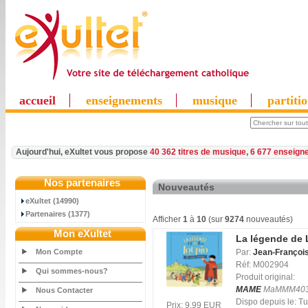
accueil
enseignements
musique
partiti
Aujourd'hui, eXultet vous propose
40 362 titres de musique
,
6 677 enseign
Nos partenaires
Nouveautés
eXultet (14990)
Partenaires (1377)
Afficher
1
à
10
(sur
9274
nouveautés)
Mon eXultet
La légende de 
Mon Compte
Par:
Jean-François
Réf: M002904
Qui sommes-nous?
Produit original:
MAME
MaMMM40
Nous Contacter
Dispo depuis le: 
Prix: 9.99 EUR