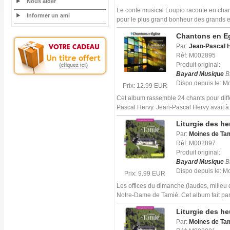
Nous aider
Le conte musical Loupio raconte en chans
Informer un ami
pour le plus grand bonheur des grands e
Chantons en Egl
Par:
Jean-Pascal 
Réf: M002895
Produit original:
Bayard Musique
B
Dispo depuis le: 
Prix: 12.99 EUR
Cet album rassemble 24 chants pour diff
Pascal Hervy. Jean-Pascal Hervy avait à
Liturgie des h
Par:
Moines de Ta
Réf: M002897
Produit original:
Bayard Musique
B
Dispo depuis le: 
Prix: 9.99 EUR
Les offices du dimanche (laudes, milieu 
Notre-Dame de Tamié. Cet album fait par
Liturgie des h
Par:
Moines de Ta