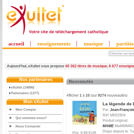
accueil
enseignements
musique
partiti
Aujourd'hui, eXultet vous propose
40 362 titres de musique
,
6 677 enseign
Nos partenaires
Nouveautés
eXultet (14990)
Partenaires (1377)
Afficher
1
à
10
(sur
9274
nouveautés)
Mon eXultet
La légende de 
Mon Compte
Par:
Jean-François
Réf: M002904
Qui sommes-nous?
Produit original:
MAME
MaMMM40
Nous Contacter
Dispo depuis le: 
Prix: 9.99 EUR