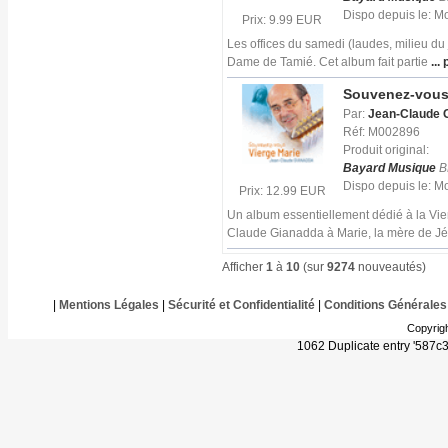
Dispo depuis le: 
Prix: 9.99 EUR
Les offices du samedi (laudes, milieu du
Dame de Tamié. Cet album fait partie
... 
Souvenez-vous 
Par:
Jean-Claude 
Réf: M002896
Produit original:
Bayard Musique
B
Dispo depuis le: 
Prix: 12.99 EUR
Un album essentiellement dédié à la Vie
Claude Gianadda à Marie, la mère de Jé
Afficher
1
à
10
(sur
9274
nouveautés)
|
Mentions Légales
|
Sécurité et Confidentialité
|
Conditions Générales
Copyrig
1062 Duplicate entry '587