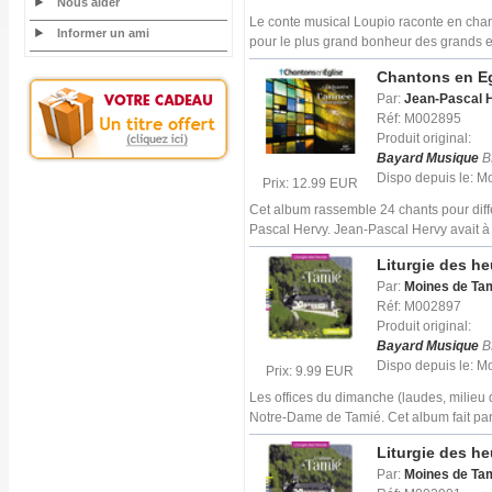
Nous aider
Le conte musical Loupio raconte en chans
Informer un ami
pour le plus grand bonheur des grands e
Chantons en Egl
Par:
Jean-Pascal 
Réf: M002895
Produit original:
Bayard Musique
B
Dispo depuis le: 
Prix: 12.99 EUR
Cet album rassemble 24 chants pour diff
Pascal Hervy. Jean-Pascal Hervy avait à
Liturgie des h
Par:
Moines de Ta
Réf: M002897
Produit original:
Bayard Musique
B
Dispo depuis le: 
Prix: 9.99 EUR
Les offices du dimanche (laudes, milieu 
Notre-Dame de Tamié. Cet album fait par
Liturgie des h
Par:
Moines de Ta