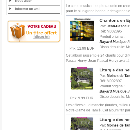
Nous aider
Le conte musical Loupio raconte en chans
Informer un ami
pour le plus grand bonheur des grands e
Chantons en Egl
Par:
Jean-Pascal 
Réf: M002895
Produit original:
Bayard Musique
B
Dispo depuis le: 
Prix: 12.99 EUR
Cet album rassemble 24 chants pour diff
Pascal Hervy. Jean-Pascal Hervy avait à
Liturgie des h
Par:
Moines de Ta
Réf: M002897
Produit original:
Bayard Musique
B
Dispo depuis le: 
Prix: 9.99 EUR
Les offices du dimanche (laudes, milieu 
Notre-Dame de Tamié. Cet album fait par
Liturgie des h
Par:
Moines de Ta