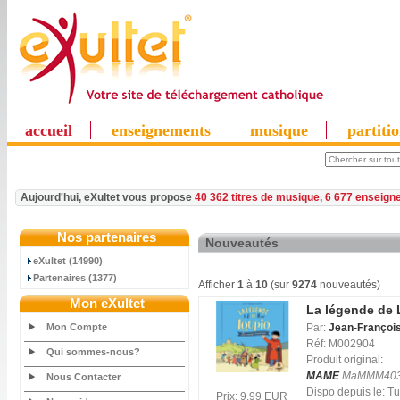
accueil
enseignements
musique
partiti
Aujourd'hui, eXultet vous propose
40 362 titres de musique
,
6 677 enseign
Nos partenaires
Nouveautés
eXultet (14990)
Partenaires (1377)
Afficher
1
à
10
(sur
9274
nouveautés)
Mon eXultet
La légende de 
Mon Compte
Par:
Jean-François
Réf: M002904
Qui sommes-nous?
Produit original:
MAME
MaMMM40
Nous Contacter
Dispo depuis le: 
Prix: 9.99 EUR