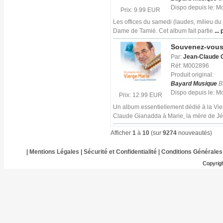
Dispo depuis le: 
Prix: 9.99 EUR
Les offices du samedi (laudes, milieu du
Dame de Tamié. Cet album fait partie
... 
Souvenez-vous 
Par:
Jean-Claude 
Réf: M002896
Produit original:
Bayard Musique
B
Dispo depuis le: 
Prix: 12.99 EUR
Un album essentiellement dédié à la Vie
Claude Gianadda à Marie, la mère de Jé
Afficher
1
à
10
(sur
9274
nouveautés)
|
Mentions Légales
|
Sécurité et Confidentialité
|
Conditions Générales
Copyrig