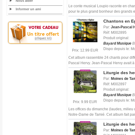
Nous aider
Le conte musical Loupio raconte en chans
Informer un ami
pour le plus grand bonheur des grands e
Chantons en Egl
Par:
Jean-Pascal 
Réf: M002895
Produit original:
Bayard Musique
B
Dispo depuis le: 
Prix: 12.99 EUR
Cet album rassemble 24 chants pour diff
Pascal Hervy. Jean-Pascal Hervy avait à
Liturgie des h
Par:
Moines de Ta
Réf: M002897
Produit original:
Bayard Musique
B
Dispo depuis le: 
Prix: 9.99 EUR
Les offices du dimanche (laudes, milieu 
Notre-Dame de Tamié. Cet album fait par
Liturgie des h
Par:
Moines de Ta