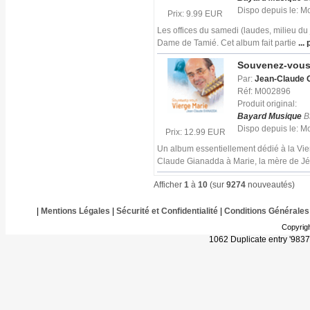
Dispo depuis le: 
Prix: 9.99 EUR
Les offices du samedi (laudes, milieu du
Dame de Tamié. Cet album fait partie
... 
Souvenez-vous 
Par:
Jean-Claude 
Réf: M002896
Produit original:
Bayard Musique
B
Dispo depuis le: 
Prix: 12.99 EUR
Un album essentiellement dédié à la Vie
Claude Gianadda à Marie, la mère de Jé
Afficher
1
à
10
(sur
9274
nouveautés)
|
Mentions Légales
|
Sécurité et Confidentialité
|
Conditions Générales
Copyrig
1062 Duplicate entry '983