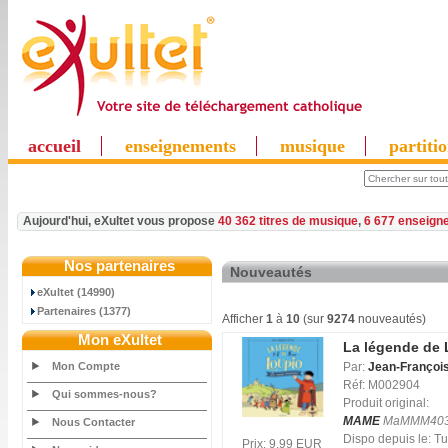
accueil
enseignements
musique
partiti
Aujourd'hui, eXultet vous propose
40 362 titres de musique
,
6 677 enseign
Nos partenaires
Nouveautés
eXultet (14990)
Partenaires (1377)
Afficher
1
à
10
(sur
9274
nouveautés)
Mon eXultet
La légende de 
Mon Compte
Par:
Jean-François
Réf: M002904
Qui sommes-nous?
Produit original:
MAME
MaMMM40
Nous Contacter
Dispo depuis le: 
Prix: 9.99 EUR