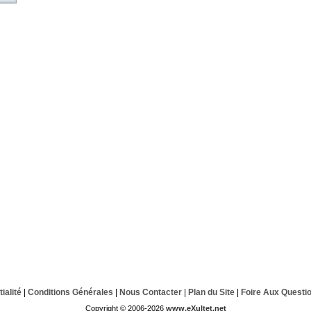
ialité
|
Conditions Générales
|
Nous Contacter
|
Plan du Site
|
Foire Aux Questi
Copyright © 2006-2026
www.eXultet.net