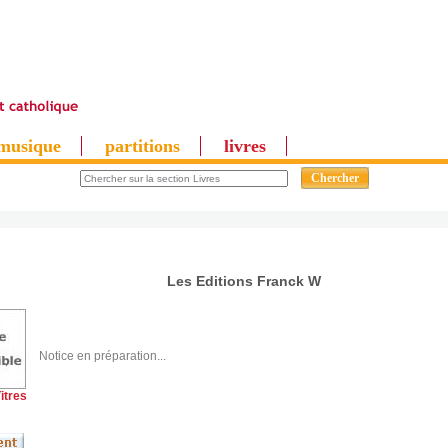
musique
partitions
livres
Les Editions Franck W
Notice en préparation...
itres