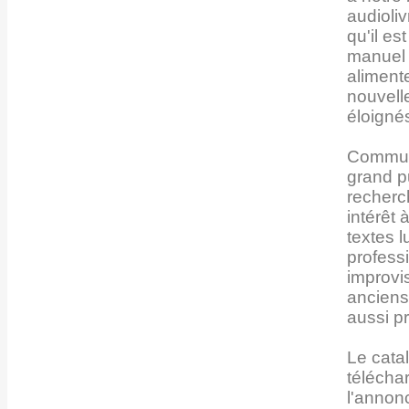
audioli
qu'il e
manuel 
alimente
nouvell
éloigné
Communa
grand p
recherc
intérêt 
textes 
profess
improvi
anciens
aussi p
Le catal
téléchar
l'annon