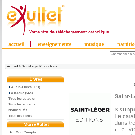
accueil
enseignements
musique
partiti
Accueil
> Saint-Léger Productions
Livres
Audio-Livres (131)
e-books (664)
Saint-
Tous les auteurs
Tous les éditeurs
3 supp
Nouveautés...
Le cata
Tous les Titres
dans tro
Mon eXultet
le liv
Mon Compte