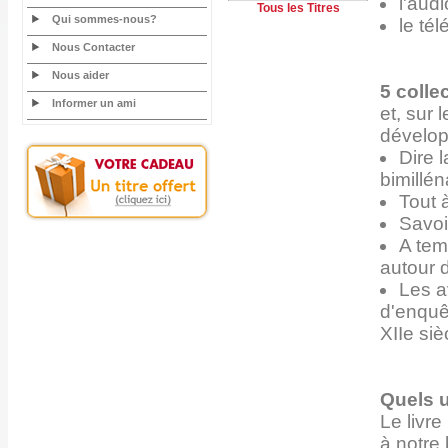
l'audi
Tous les Titres
Qui sommes-nous?
le té
Nous Contacter
Nous aider
5 colle
Informer un ami
et, sur 
développ
Dire l
bimillén
Tout 
Savoi
A tem
autour d
Les a
d'enquê
XIIe siè
Quels 
Le livr
à notre b