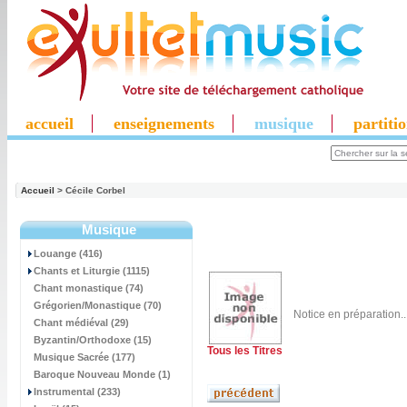
accueil
enseignements
musique
partiti
Accueil
> Cécile Corbel
Musique
Louange (416)
Chants et Liturgie (1115)
Chant monastique (74)
Grégorien/Monastique (70)
Notice en préparation..
Chant médiéval (29)
Byzantin/Orthodoxe (15)
Tous les Titres
Musique Sacrée (177)
Baroque Nouveau Monde (1)
Instrumental (233)