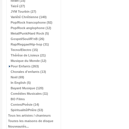
Israël (15)
Taizé (27)
JYM Tourbin (27)
Variété Chrétienne (140)
Pop/Rock francophone (92)
Pop/Rock anglophone (12)
Metal/Punk/Hard Rock (5)
Gospel/Soul/R'nB (26)
Rap/Reggae/Hip-hop (31)
Tecno/Electro (15)
Thérèse de Lisieux (21)
Musique du Monde (12)
Pour Enfants (263)
Chorales d'enfants (13)
Noël (69)
In English (5)
Bayard Musique (120)
Comédies Musicales (11)
BO Films
Contes/Poésie (14)
Spiritualité/Prière (53)
Tous les artistes / chanteurs
Toutes les maisons de disque
Nouveautés...