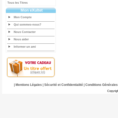
Tous les Titres
Mon eXultet
Mon Compte
Qui sommes-nous?
Nous Contacter
Nous aider
Informer un ami
|
Mentions Légales
|
Sécurité et Confidentialité
|
Conditions Générales
Copyrig