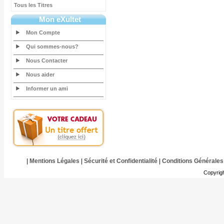
Tous les Titres
Mon eXultet
Mon Compte
Qui sommes-nous?
Nous Contacter
Nous aider
Informer un ami
|
Mentions Légales
|
Sécurité et Confidentialité
|
Conditions Générales
Copyrig