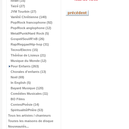
Israël (15)
Taizé (27)
JYM Tourbin (27)
Variété Chrétienne (140)
Pop/Rock francophone (92)
Pop/Rock anglophone (12)
Metal/Punk/Hard Rock (5)
Gospel/Soul/R'nB (26)
Rap/Reggae/Hip-hop (31)
Tecno/Electro (15)
Thérèse de Lisieux (21)
Musique du Monde (12)
Pour Enfants (263)
Chorales d'enfants (13)
Noël (69)
In English (5)
Bayard Musique (120)
Comédies Musicales (11)
BO Films
Contes/Poésie (14)
Spiritualité/Prière (53)
Tous les artistes / chanteurs
Toutes les maisons de disque
Nouveautés...