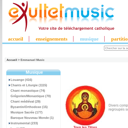
accueil
enseignements
musique
partiti
Accueil
> Emmanuel Music
Musique
Louange (416)
Chants et Liturgie (1115)
Chant monastique (74)
Grégorien/Monastique (70)
Chant médiéval (29)
Divers compo
Byzantin/Orthodoxe (15)
regroupés s
Musique Sacrée (177)
Baroque Nouveau Monde (1)
Instrumental (233)
Tous les Titres