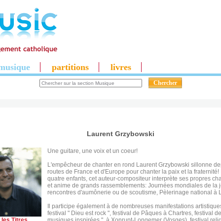
musique
partitions
livres
Laurent Grzybowski
Une guitare, une voix et un coeur!
L'empêcheur de chanter en rond Laurent Grzybowski sillonne dep
routes de France et d'Europe pour chanter la paix et la fraternité!
quatre enfants, cet auteur-compositeur interprète ses propres c
et anime de grands rassemblements: Journées mondiales de la j
rencontres d'aumônerie ou de scoutisme, Pèlerinage national à L
Il participe également à de nombreuses manifestations artistiques
festival " Dieu est rock ", festival de Pâques à Chartres, festival 
 les Titres
musiques inspirées ", à Xonrupt-Longemer (Vosges), festival reli