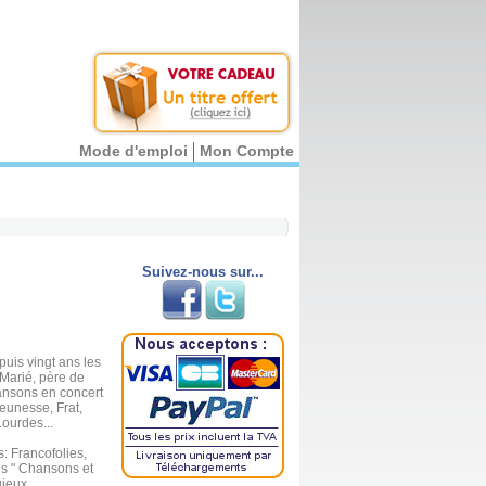
Mode d'emploi
Mon Compte
Suivez-nous sur...
uis vingt ans les
 Marié, père de
hansons en concert
eunesse, Frat,
ourdes...
: Francofolies,
des " Chansons et
gieux