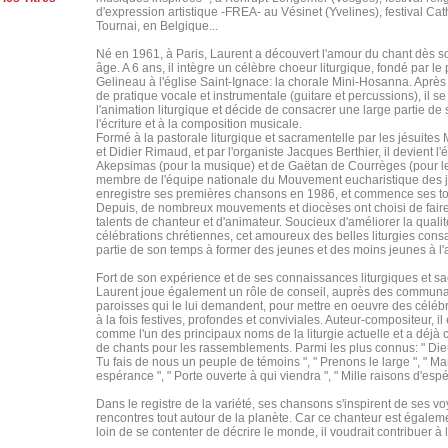
d'expression artistique -FREA- au Vésinet (Yvelines), festival Ca
Tournai, en Belgique...
Né en 1961, à Paris, Laurent a découvert l'amour du chant dès s
âge. A 6 ans, il intègre un célèbre choeur liturgique, fondé par l
Gelineau à l'église Saint-Ignace: la chorale Mini-Hosanna. Aprè
de pratique vocale et instrumentale (guitare et percussions), il s
l'animation liturgique et décide de consacrer une large partie de
l'écriture et à la composition musicale.
Formé à la pastorale liturgique et sacramentelle par les jésuites 
et Didier Rimaud, et par l'organiste Jacques Berthier, il devient l'
Akepsimas (pour la musique) et de Gaëtan de Courrèges (pour l
membre de l'équipe nationale du Mouvement eucharistique des j
enregistre ses premières chansons en 1986, et commence ses t
Depuis, de nombreux mouvements et diocèses ont choisi de faire
talents de chanteur et d'animateur. Soucieux d'améliorer la quali
célébrations chrétiennes, cet amoureux des belles liturgies cons
partie de son temps à former des jeunes et des moins jeunes à l'a
Fort de son expérience et de ses connaissances liturgiques et s
Laurent joue également un rôle de conseil, auprès des communa
paroisses qui le lui demandent, pour mettre en oeuvre des célébr
à la fois festives, profondes et conviviales. Auteur-compositeur, il
comme l'un des principaux noms de la liturgie actuelle et a déjà
de chants pour les rassemblements. Parmi les plus connus: " Dieu 
Tu fais de nous un peuple de témoins ", " Prenons le large ", " Ma
espérance ", " Porte ouverte à qui viendra ", " Mille raisons d'espér
Dans le registre de la variété, ses chansons s'inspirent de ses v
rencontres tout autour de la planète. Car ce chanteur est égaleme
loin de se contenter de décrire le monde, il voudrait contribuer à 