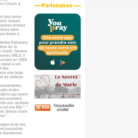
tho Créazic à
on plus jeune
e père Joseph
s quinze années
e lance dans
 son temps à
Martial Rahialavy
élève de Jo
e chant). Devenu
eunes (MEJ), il
ournées en 1988.
 appel à ses
té des
acre une large
rt de célébrer.
acramentelles,
utés et des
ations qui soient
 est considéré
 créé une centaine
est une fête ", "
rie, témoin d'une
er "...
oyages et de ses
nt journaliste:
le transformer.