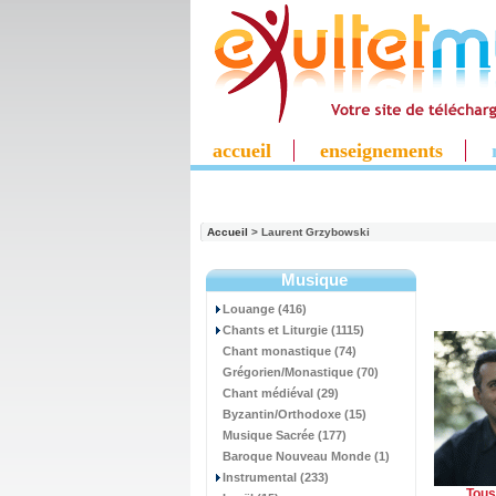
accueil
enseignements
Accueil
> Laurent Grzybowski
Musique
Louange (416)
Chants et Liturgie (1115)
Chant monastique (74)
Grégorien/Monastique (70)
Chant médiéval (29)
Byzantin/Orthodoxe (15)
Musique Sacrée (177)
Baroque Nouveau Monde (1)
Instrumental (233)
Tous