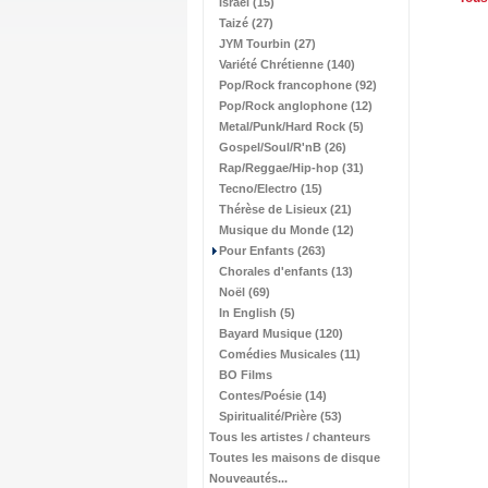
Israël (15)
Taizé (27)
JYM Tourbin (27)
Variété Chrétienne (140)
Pop/Rock francophone (92)
Pop/Rock anglophone (12)
Metal/Punk/Hard Rock (5)
Gospel/Soul/R'nB (26)
Rap/Reggae/Hip-hop (31)
Tecno/Electro (15)
Thérèse de Lisieux (21)
Musique du Monde (12)
Pour Enfants (263)
Chorales d'enfants (13)
Noël (69)
In English (5)
Bayard Musique (120)
Comédies Musicales (11)
BO Films
Contes/Poésie (14)
Spiritualité/Prière (53)
Tous les artistes / chanteurs
Toutes les maisons de disque
Nouveautés...