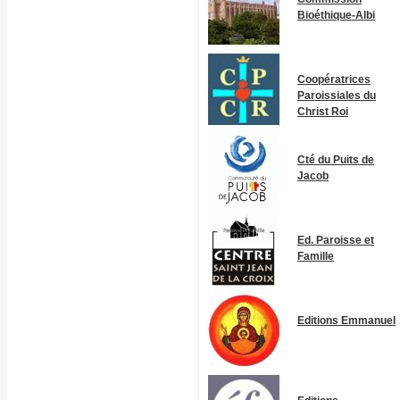
Bioéthique-Albi
Coopératrices
Paroissiales du
Christ Roi
Cté du Puits de
Jacob
Ed. Paroisse et
Famille
Editions Emmanuel