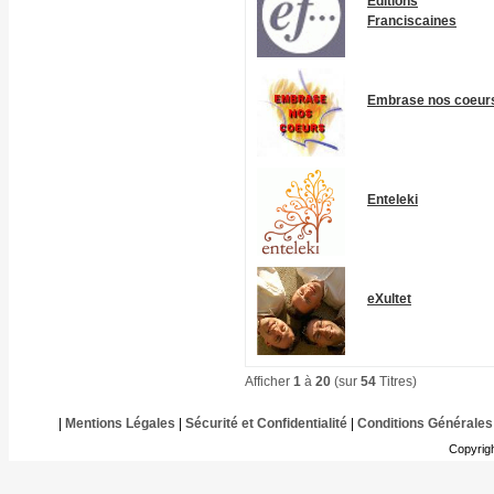
Editions
Franciscaines
Embrase nos coeur
Enteleki
eXultet
Afficher
1
à
20
(sur
54
Titres)
|
Mentions Légales
|
Sécurité et Confidentialité
|
Conditions Générales
Copyrig