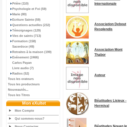
Prière (110)
Internationale
Psychologie et Foi (59)
Marie (80)
Ecriture Sainte (59)
Association Debout
Questions actuelles (232)
Resplendis
Témoignages (129)
Vies de saints (713)
Formation (158)
Sacerdoce (49)
Association Mont
Retraites à la maison (199)
Thabor
Evénement (2466)
Carlos Payan
Livre audio (7)
Radios (52)
Auteur
Tous les orateurs
Tous les producteurs
Nouveautés...
Tous les Titres
Béatitudes Lisieux -
Mon eXultet
Hermival
Mon Compte
Qui sommes-nous?
Béatitudes Nouan le
Nous Contacter