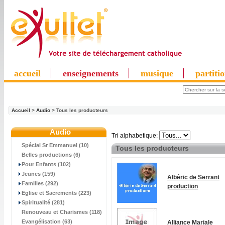
accueil
enseignements
musique
partiti
Accueil
>
Audio
> Tous les producteurs
Audio
Tri alphabetique:
Spécial Sr Emmanuel (10)
Tous les producteurs
Belles productions (6)
Pour Enfants (102)
Jeunes (159)
Albéric de Serrant
Familles (292)
production
Eglise et Sacrements (223)
Spiritualité (281)
Renouveau et Charismes (118)
Evangélisation (63)
Alliance Mariale