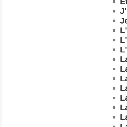
E
J
J
L
L
L'
L
L
L
L
L
L
L
L