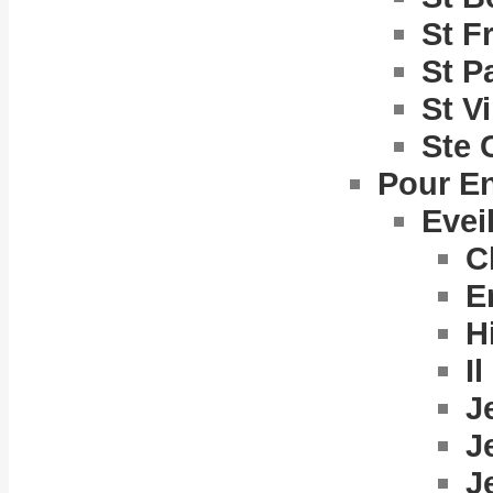
St F
St P
St V
Ste 
Pour E
Eveil
C
E
H
I
J
J
J