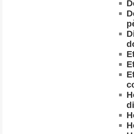
D
D
p
D
d
Et
E
E
c
H
d
H
H