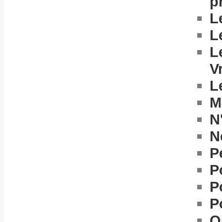
p
L
L
L
V
L
M
N'
N
P
P
P
P
Q