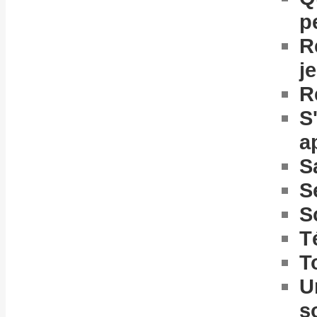
p
R
j
R
S
a
S
S
S
T
T
U
s