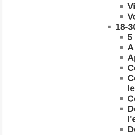
V
V
18-3
5
A
A
C
C
l
C
D
l
D