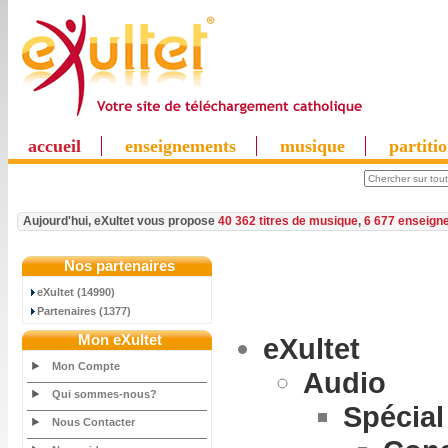
accueil
enseignements
musique
partiti
Aujourd'hui, eXultet vous propose
40 362 titres de musique
,
6 677 enseign
Nos partenaires
eXultet (14990)
Partenaires (1377)
Mon eXultet
eXultet
Mon Compte
Audio
Qui sommes-nous?
Spécia
Nous Contacter