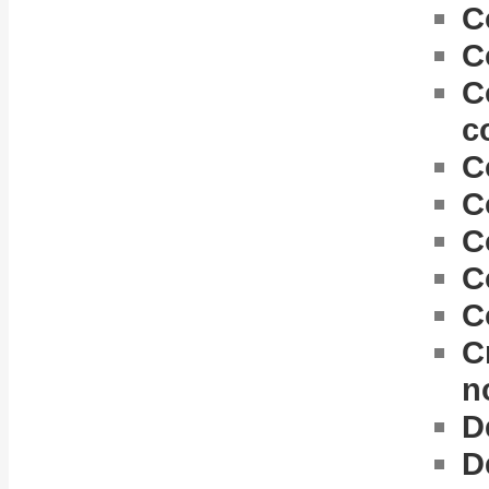
C
C
C
c
C
C
C
C
C
C
n
D
D