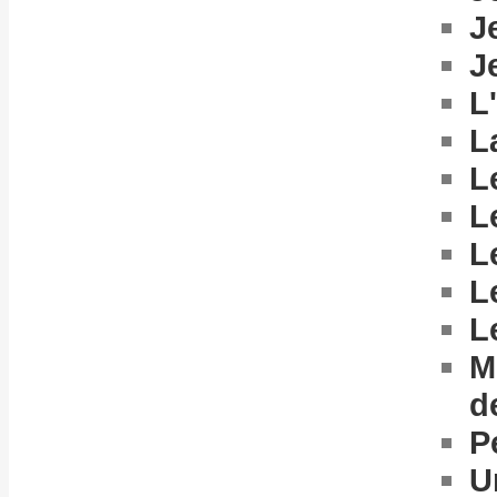
J
J
L
L
L
L
L
L
L
M
d
P
U