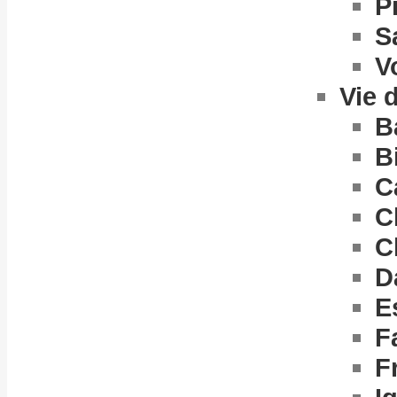
P
S
V
Vie 
B
B
C
C
C
D
E
F
F