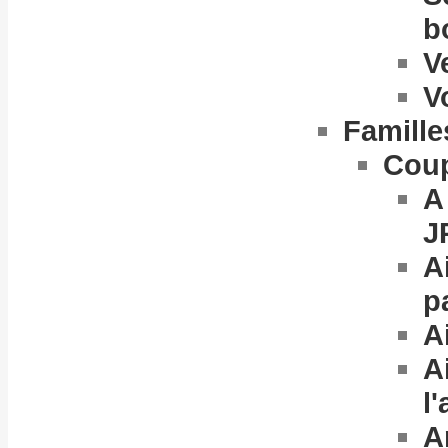
b
V
V
Famille
Cou
A
JP
A
p
A
A
l
A