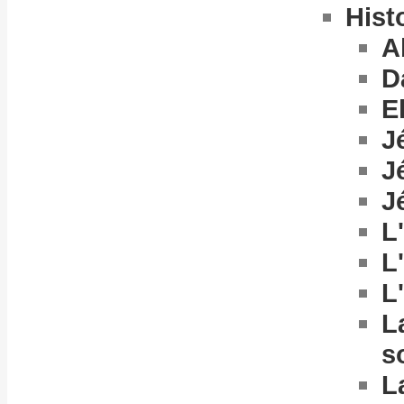
Hist
A
D
E
J
J
J
L
L
L
L
s
L