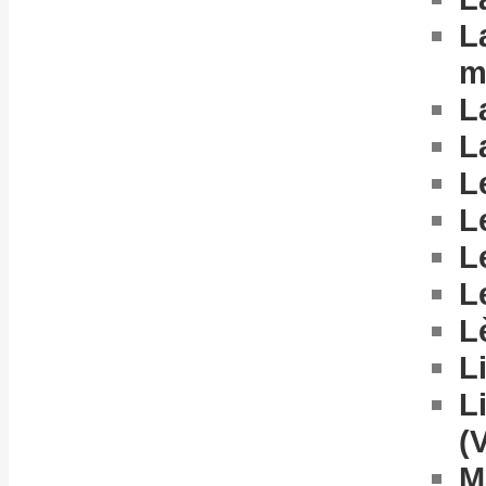
L
m
L
L
L
L
L
L
L
L
L
(V
M