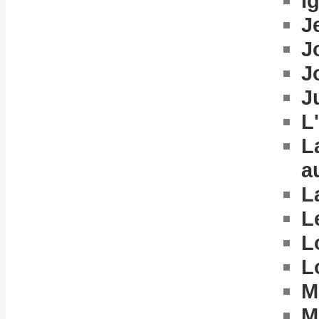
I
J
J
J
J
L
L
a
L
L
L
L
M
M