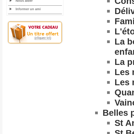
Cons
Nous aider
Déli
Informer un ami
Fami
L'ét
La b
enfa
La p
Les 
Les 
Quan
Vain
Belles 
St A
St B