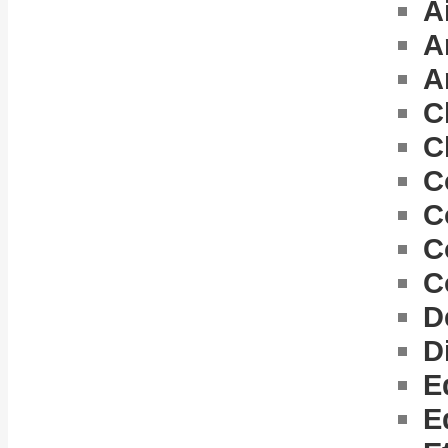
A
A
A
C
C
C
C
C
C
D
D
E
E