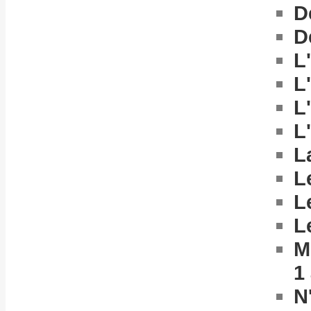
D
D
L
L
L
L
L
L
L
L
M
1
N