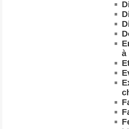
D
D
D
D
E
à
E
E
E
c
F
F
F