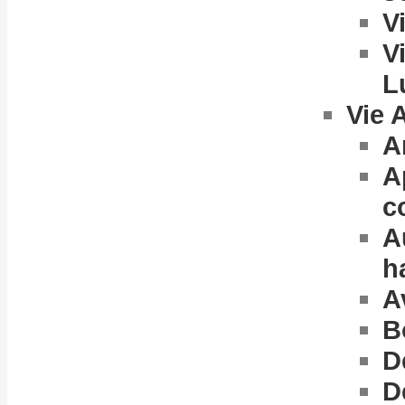
V
V
L
Vie 
A
A
c
A
h
A
B
D
D