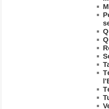
M
P
s
Q
Q
R
S
T
T
l
T
T
V