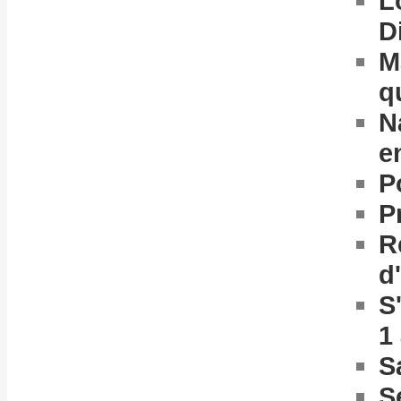
L
D
M
q
N
e
P
P
R
d
S
1
S
S