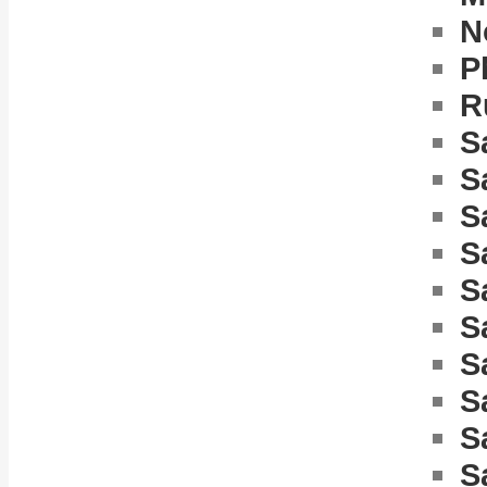
N
P
R
S
S
S
S
S
S
S
S
S
S