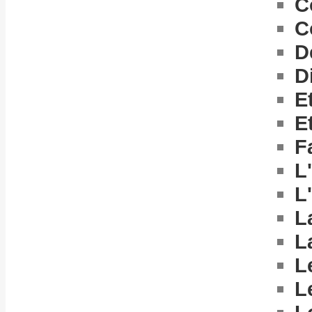
C
C
D
D
E
E
F
L
L
L
L
L
L