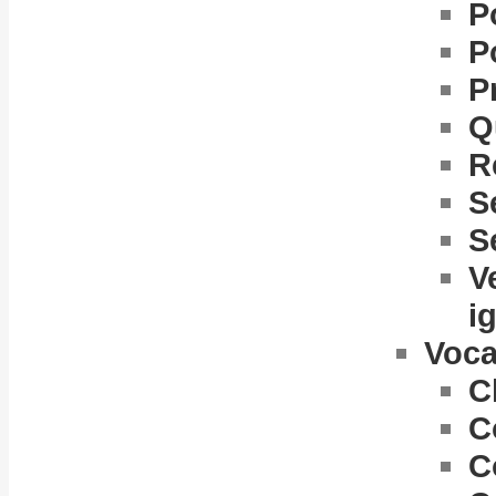
P
P
P
Q
R
S
S
V
i
Voca
C
C
C