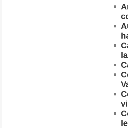
A
c
A
h
C
la
C
C
V
C
v
C
l