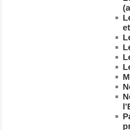
(
L
e
L
L
L
L
M
N
N
l'
P
p