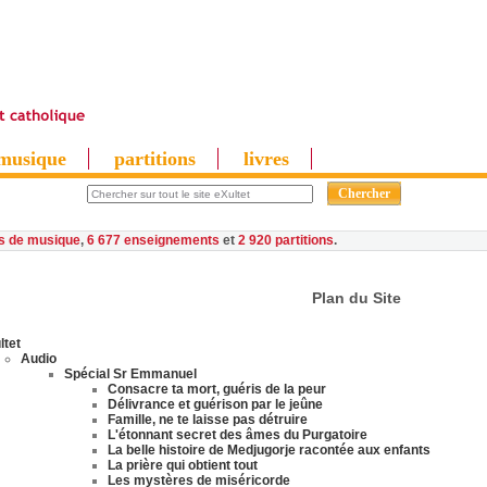
musique
partitions
livres
es de musique
,
6 677 enseignements
et
2 920 partitions
Plan du Site
ltet
Audio
Spécial Sr Emmanuel
Consacre ta mort, guéris de la peur
Délivrance et guérison par le jeûne
Famille, ne te laisse pas détruire
L'étonnant secret des âmes du Purgatoire
La belle histoire de Medjugorje racontée aux enfants
La prière qui obtient tout
Les mystères de miséricorde