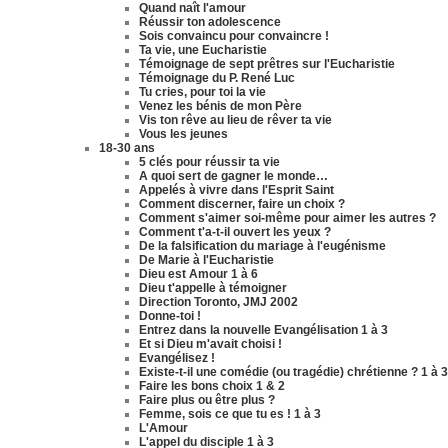
Quand naît l'amour
Réussir ton adolescence
Sois convaincu pour convaincre !
Ta vie, une Eucharistie
Témoignage de sept prêtres sur l'Eucharistie
Témoignage du P. René Luc
Tu cries, pour toi la vie
Venez les bénis de mon Père
Vis ton rêve au lieu de rêver ta vie
Vous les jeunes
18-30 ans
5 clés pour réussir ta vie
A quoi sert de gagner le monde…
Appelés à vivre dans l'Esprit Saint
Comment discerner, faire un choix ?
Comment s'aimer soi-même pour aimer les autres ?
Comment t'a-t-il ouvert les yeux ?
De la falsification du mariage à l'eugénisme
De Marie à l'Eucharistie
Dieu est Amour 1 à 6
Dieu t'appelle à témoigner
Direction Toronto, JMJ 2002
Donne-toi !
Entrez dans la nouvelle Evangélisation 1 à 3
Et si Dieu m'avait choisi !
Evangélisez !
Existe-t-il une comédie (ou tragédie) chrétienne ? 1 à 3
Faire les bons choix 1 & 2
Faire plus ou être plus ?
Femme, sois ce que tu es ! 1 à 3
L'Amour
L'appel du disciple 1 à 3