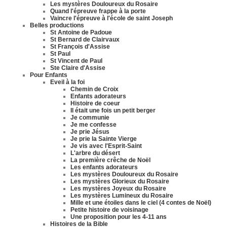
Les mystères Douloureux du Rosaire
Quand l'épreuve frappe à la porte
Vaincre l'épreuve à l'école de saint Joseph
Belles productions
St Antoine de Padoue
St Bernard de Clairvaux
St François d'Assise
St Paul
St Vincent de Paul
Ste Claire d'Assise
Pour Enfants
Eveil à la foi
Chemin de Croix
Enfants adorateurs
Histoire de coeur
Il était une fois un petit berger
Je communie
Je me confesse
Je prie Jésus
Je prie la Sainte Vierge
Je vis avec l'Esprit-Saint
L'arbre du désert
La première crêche de Noël
Les enfants adorateurs
Les mystères Douloureux du Rosaire
Les mystères Glorieux du Rosaire
Les mystères Joyeux du Rosaire
Les mystères Lumineux du Rosaire
Mille et une étoiles dans le ciel (4 contes de Noël)
Petite histoire de voisinage
Une proposition pour les 4-11 ans
Histoires de la Bible