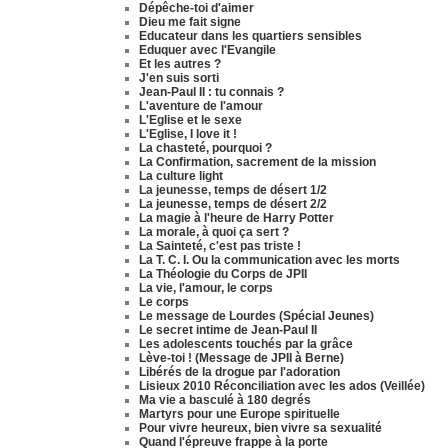
Dépêche-toi d'aimer
Dieu me fait signe
Educateur dans les quartiers sensibles
Eduquer avec l'Evangile
Et les autres ?
J'en suis sorti
Jean-Paul II : tu connais ?
L'aventure de l'amour
L'Eglise et le sexe
L'Eglise, I love it !
La chasteté, pourquoi ?
La Confirmation, sacrement de la mission
La culture light
La jeunesse, temps de désert 1/2
La jeunesse, temps de désert 2/2
La magie à l'heure de Harry Potter
La morale, à quoi ça sert ?
La Sainteté, c'est pas triste !
La T. C. I. Ou la communication avec les morts
La Théologie du Corps de JPII
La vie, l'amour, le corps
Le corps
Le message de Lourdes (Spécial Jeunes)
Le secret intime de Jean-Paul II
Les adolescents touchés par la grâce
Lève-toi ! (Message de JPII à Berne)
Libérés de la drogue par l'adoration
Lisieux 2010 Réconciliation avec les ados (Veillée)
Ma vie a basculé à 180 degrés
Martyrs pour une Europe spirituelle
Pour vivre heureux, bien vivre sa sexualité
Quand l'épreuve frappe à la porte