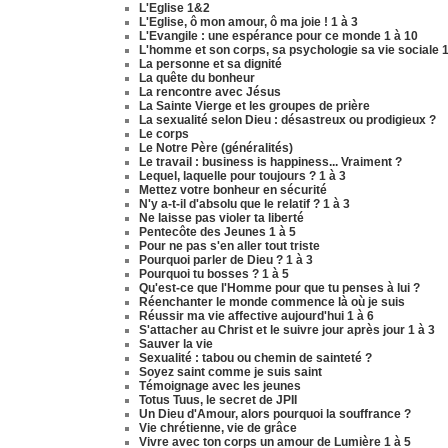
L'Eglise 1&2
L'Eglise, ô mon amour, ô ma joie ! 1 à 3
L'Evangile : une espérance pour ce monde 1 à 10
L'homme et son corps, sa psychologie sa vie sociale 1
La personne et sa dignité
La quête du bonheur
La rencontre avec Jésus
La Sainte Vierge et les groupes de prière
La sexualité selon Dieu : désastreux ou prodigieux ?
Le corps
Le Notre Père (généralités)
Le travail : business is happiness... Vraiment ?
Lequel, laquelle pour toujours ? 1 à 3
Mettez votre bonheur en sécurité
N'y a-t-il d'absolu que le relatif ? 1 à 3
Ne laisse pas violer ta liberté
Pentecôte des Jeunes 1 à 5
Pour ne pas s'en aller tout triste
Pourquoi parler de Dieu ? 1 à 3
Pourquoi tu bosses ? 1 à 5
Qu'est-ce que l'Homme pour que tu penses à lui ?
Réenchanter le monde commence là où je suis
Réussir ma vie affective aujourd'hui 1 à 6
S'attacher au Christ et le suivre jour après jour 1 à 3
Sauver la vie
Sexualité : tabou ou chemin de sainteté ?
Soyez saint comme je suis saint
Témoignage avec les jeunes
Totus Tuus, le secret de JPII
Un Dieu d'Amour, alors pourquoi la souffrance ?
Vie chrétienne, vie de grâce
Vivre avec ton corps un amour de Lumière 1 à 5