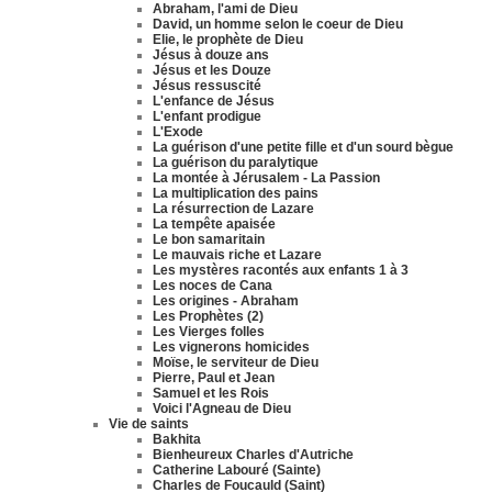
Abraham, l'ami de Dieu
David, un homme selon le coeur de Dieu
Elie, le prophète de Dieu
Jésus à douze ans
Jésus et les Douze
Jésus ressuscité
L'enfance de Jésus
L'enfant prodigue
L'Exode
La guérison d'une petite fille et d'un sourd bègue
La guérison du paralytique
La montée à Jérusalem - La Passion
La multiplication des pains
La résurrection de Lazare
La tempête apaisée
Le bon samaritain
Le mauvais riche et Lazare
Les mystères racontés aux enfants 1 à 3
Les noces de Cana
Les origines - Abraham
Les Prophètes (2)
Les Vierges folles
Les vignerons homicides
Moïse, le serviteur de Dieu
Pierre, Paul et Jean
Samuel et les Rois
Voici l'Agneau de Dieu
Vie de saints
Bakhita
Bienheureux Charles d'Autriche
Catherine Labouré (Sainte)
Charles de Foucauld (Saint)