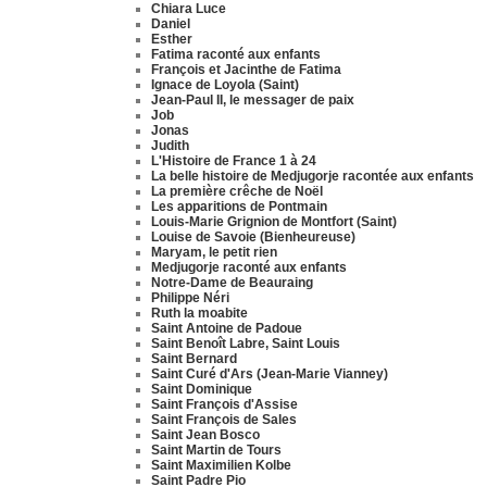
Chiara Luce
Daniel
Esther
Fatima raconté aux enfants
François et Jacinthe de Fatima
Ignace de Loyola (Saint)
Jean-Paul II, le messager de paix
Job
Jonas
Judith
L'Histoire de France 1 à 24
La belle histoire de Medjugorje racontée aux enfants
La première crêche de Noël
Les apparitions de Pontmain
Louis-Marie Grignion de Montfort (Saint)
Louise de Savoie (Bienheureuse)
Maryam, le petit rien
Medjugorje raconté aux enfants
Notre-Dame de Beauraing
Philippe Néri
Ruth la moabite
Saint Antoine de Padoue
Saint Benoît Labre, Saint Louis
Saint Bernard
Saint Curé d'Ars (Jean-Marie Vianney)
Saint Dominique
Saint François d'Assise
Saint François de Sales
Saint Jean Bosco
Saint Martin de Tours
Saint Maximilien Kolbe
Saint Padre Pio