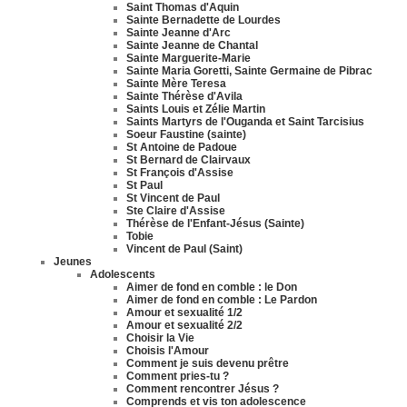
Saint Thomas d'Aquin
Sainte Bernadette de Lourdes
Sainte Jeanne d'Arc
Sainte Jeanne de Chantal
Sainte Marguerite-Marie
Sainte Maria Goretti, Sainte Germaine de Pibrac
Sainte Mère Teresa
Sainte Thérèse d'Avila
Saints Louis et Zélie Martin
Saints Martyrs de l'Ouganda et Saint Tarcisius
Soeur Faustine (sainte)
St Antoine de Padoue
St Bernard de Clairvaux
St François d'Assise
St Paul
St Vincent de Paul
Ste Claire d'Assise
Thérèse de l'Enfant-Jésus (Sainte)
Tobie
Vincent de Paul (Saint)
Jeunes
Adolescents
Aimer de fond en comble : le Don
Aimer de fond en comble : Le Pardon
Amour et sexualité 1/2
Amour et sexualité 2/2
Choisir la Vie
Choisis l'Amour
Comment je suis devenu prêtre
Comment pries-tu ?
Comment rencontrer Jésus ?
Comprends et vis ton adolescence