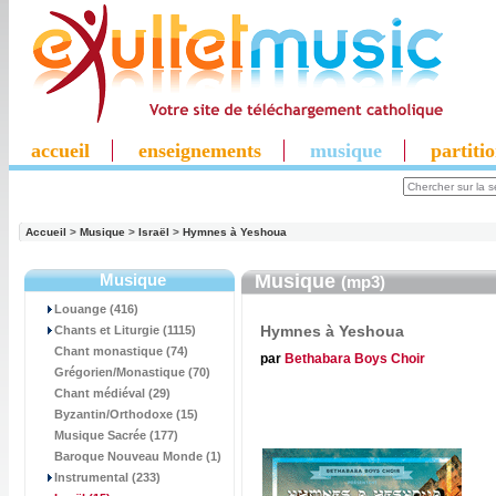
accueil
enseignements
musique
partiti
Accueil
>
Musique
>
Israël
>
Hymnes à Yeshoua
Musique
Musique
(mp3)
Louange (416)
Hymnes à Yeshoua
Chants et Liturgie (1115)
Chant monastique (74)
par
Bethabara Boys Choir
Grégorien/Monastique (70)
Chant médiéval (29)
Byzantin/Orthodoxe (15)
Musique Sacrée (177)
Baroque Nouveau Monde (1)
Instrumental (233)