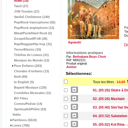
Israël
(15)
Taizé (27)
JYM Tourbin (27)
Variété Chrétienne (140)
Pop/Rock francophone (92)
Fo
Pop/Rock anglophone (12)
Tai
Metal/Punk/Hard Rock (5)
Du
Gospel/Soul/R'nB (26)
Agrandir
Rap/Reggae/Hip-hop (31)
Di
Tecno/Electro (15)
Informations pratiques
Thérèse de Lisieux (21)
Par:
Bethabara Boys Choir
Réf: M002221
Musique du Monde (12)
Produit original:
Pour Enfants (263)
Auteur
Chorales d'enfants (13)
Sélectionnez:
Noël (69)
Tous les titres :
14.85
In English (5)
Bayard Musique (120)
01. (05:26) Gloire à D
Comédies Musicales (11)
BO Films
02. (05:26) Mashiah
Contes/Poésie (14)
03. (05:40) Sim'hat th
Spiritualité/Prière (53)
Vidéo
04. (03:32) Salutation 
Partitions (5510)
05. (05:02) Kol Rina -
Livres (795)