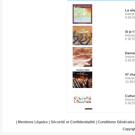
La sèv
Interp
9.99 
Si je 
Interp
6.90 
Danser
Interpr
9.99 
47 cha
Interpr
10.99
Cultu
Interp
9.99 
|
Mentions Légales
|
Sécurité et Confidentialité
|
Conditions Générales
Copyrig