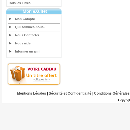
Tous les Titres
Mon eXultet
Mon Compte
Qui sommes-nous?
Nous Contacter
Nous aider
Informer un ami
|
Mentions Légales
|
Sécurité et Confidentialité
|
Conditions Générales
Copyrig