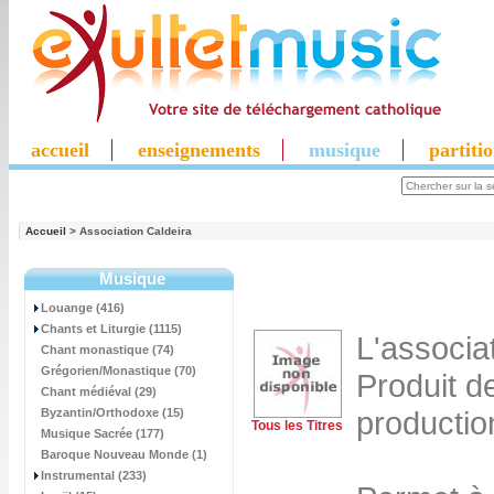
accueil
enseignements
musique
partiti
Accueil
> Association Caldeira
Musique
Louange (416)
Chants et Liturgie (1115)
L'associat
Chant monastique (74)
Grégorien/Monastique (70)
Produit d
Chant médiéval (29)
productio
Byzantin/Orthodoxe (15)
Tous les Titres
Musique Sacrée (177)
Baroque Nouveau Monde (1)
Instrumental (233)