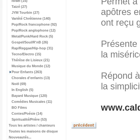
Permet à 
Israël (15)
Taizé (27)
apôtres e
JYM Tourbin (27)
Variété Chrétienne (140)
ont reçu 
Pop/Rock francophone (92)
Pop/Rock anglophone (12)
Metal/Punk/Hard Rock (5)
Présente l
Gospel/Soul/R'nB (26)
Rap/Reggae/Hip-hop (31)
la miséri
Tecno/Electro (15)
Thérèse de Lisieux (21)
Musique du Monde (12)
Pour Enfants (263)
Répond à 
Chorales d'enfants (13)
la simplici
Noël (69)
In English (5)
Bayard Musique (120)
Comédies Musicales (11)
www.cald
BO Films
Contes/Poésie (14)
Spiritualité/Prière (53)
Tous les artistes / chanteurs
Toutes les maisons de disque
Nouveautés...